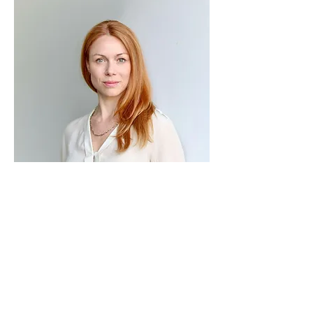
KONTAKT
bemerkenswert@we-are-sparks.com